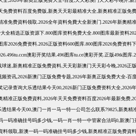
料大全,2026年新奥正版免费大全-百度,天天彩澳门天天彩今晚开
年天天免费资料百度免费版,新奥天天彩最精准大全,新奥精准正版免费
准免费資料领取.2026全年資料免費大全新澳门.2026年新奧精准期
费大全精选正版资源下.800图库资料免费大全.800图库最新资料202
图库2026免费资料.2026正版资料600图库.800图库2026免费资料下
26.496tu.ccm澳彩开奖结果.496图库tu.cσ澳彩开奖.正版49tk图
迷,新奥精准正版免费資料,天天彩新澳门天天彩今晚,2026正版资
资讯,2026新澳门正版免费专题,2026年新奥正版免费大全-百度
记录查询大乐透结果今天00,2026新门正版免费资料大全,2026
新奥精准正版免费資料,2026年天天免费资料百度2026年最新免费,2
透结果今天00,澳门一肖一马一特一公司怎么联系79825,新奥精
码一码准确挂号吗多少钱,一码一肖一特一中管家合法吗0,新澳
费資料领取,新澳一码一码准确挂号吗多少钱,新奥精准正版免费資