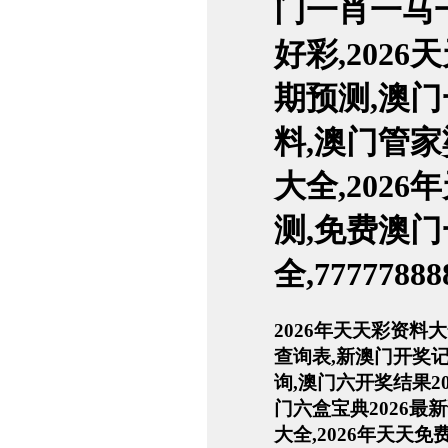
门一肖一马一
好彩,202
期预测,澳门
料,澳门管家
大全,202
测,免费澳门
全,7777788
2026年天天彩资料大
查询表,新澳门开奖
询,澳门六开奖结果202
门六盒宝典2026最
大全,2026年天天免