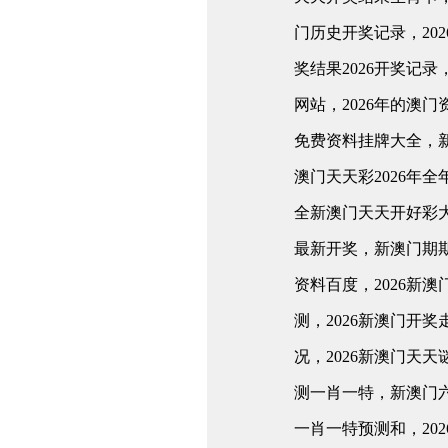
门历史开奖记录，20
奖结果2026开奖记录
网站，2026年的澳门
免费资料挂牌大全，新
澳门天天彩2026年
全新澳门天天开好彩大
最新开奖，新澳门期期
资料百度，2026新
测，2026新澳门开
况，2026新澳门天
测一肖一特，新澳门六
一肖一特预测和，20