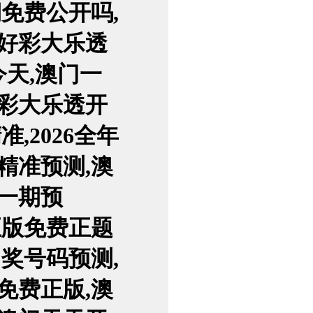
期免费公开吗,
开好彩大乐透
天,澳门一
好彩大乐透开
准,2026全年
精准预测,澳
下一期预
门正版免费正题
中奖号码预测,
免费正版,澳