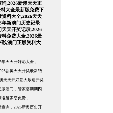
询,2026新澳天天正
彩资料大全最新版免费下
资料大全,2026天天
26年新澳门历史记录
天天开奖记录,2026
料免费大全,2026最
好彩,澳门正版资料大
05年天天开好彩大全，
2026新奥天天开奖最新结
26新澳天天开好彩大乐透开奖
彩正版澳门，管家婆期期四
家精准管家婆免费，
记录查询，2026新奥历史开