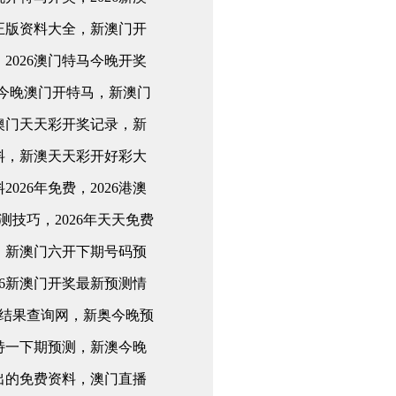
彩正版资料大全，新澳门开
，2026澳门特马今晚开奖
26今晚澳门开特马，新澳门
年澳门天天彩开奖记录，新
码料，新澳天天彩开好彩大
26年免费，2026港澳
技巧，2026年天天免费
义，新澳门六开下期号码预
26新澳门开奖最新预测情
开奖结果查询网，新奥今晚预
特一下期预测，新澳今晚
新出的免费资料，澳门直播